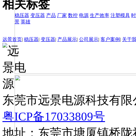
相关标签
稳压器
变压器
产品
厂家
数控
电源
生产效率
注塑模具
时
景
英雄
远景首页
|
稳压器
|
变压器
|
产品展示
|
公司展示
|
客户案例
|
关于
东莞市远景电源科技有限公司 版
粤ICP备17033809号
地址：东莞市塘厦镇桥陇